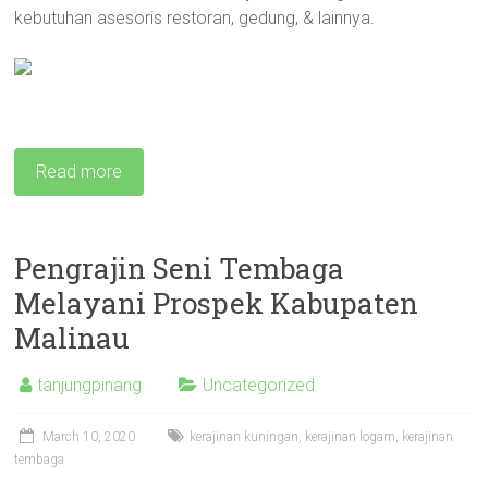
kebutuhan asesoris restoran, gedung, & lainnya.
Read more
Pengrajin Seni Tembaga
Melayani Prospek Kabupaten
Malinau
tanjungpinang
Uncategorized
March 10, 2020
kerajinan kuningan
,
kerajinan logam
,
kerajinan
tembaga