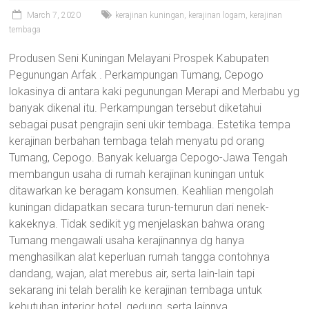
March 7, 2020
kerajinan kuningan
,
kerajinan logam
,
kerajinan
tembaga
Produsen Seni Kuningan Melayani Prospek Kabupaten
Pegunungan Arfak . Perkampungan Tumang, Cepogo
lokasinya di antara kaki pegunungan Merapi and Merbabu yg
banyak dikenal itu. Perkampungan tersebut diketahui
sebagai pusat pengrajin seni ukir tembaga. Estetika tempa
kerajinan berbahan tembaga telah menyatu pd orang
Tumang, Cepogo. Banyak keluarga Cepogo-Jawa Tengah
membangun usaha di rumah kerajinan kuningan untuk
ditawarkan ke beragam konsumen. Keahlian mengolah
kuningan didapatkan secara turun-temurun dari nenek-
kakeknya. Tidak sedikit yg menjelaskan bahwa orang
Tumang mengawali usaha kerajinannya dg hanya
menghasilkan alat keperluan rumah tangga contohnya
dandang, wajan, alat merebus air, serta lain-lain tapi
sekarang ini telah beralih ke kerajinan tembaga untuk
kebutuhan interior hotel, gedung, serta lainnya.