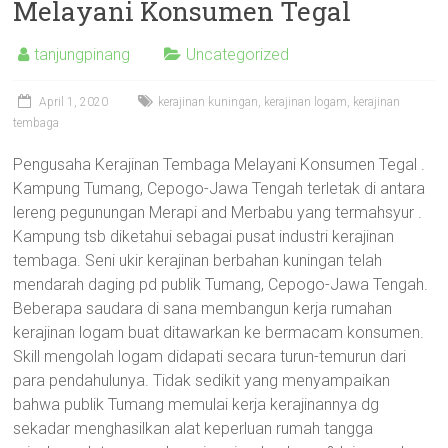
Melayani Konsumen Tegal
tanjungpinang
Uncategorized
April 1, 2020
kerajinan kuningan
,
kerajinan logam
,
kerajinan
tembaga
Pengusaha Kerajinan Tembaga Melayani Konsumen Tegal .
Kampung Tumang, Cepogo-Jawa Tengah terletak di antara
lereng pegunungan Merapi and Merbabu yang termahsyur .
Kampung tsb diketahui sebagai pusat industri kerajinan
tembaga. Seni ukir kerajinan berbahan kuningan telah
mendarah daging pd publik Tumang, Cepogo-Jawa Tengah.
Beberapa saudara di sana membangun kerja rumahan
kerajinan logam buat ditawarkan ke bermacam konsumen.
Skill mengolah logam didapati secara turun-temurun dari
para pendahulunya. Tidak sedikit yang menyampaikan
bahwa publik Tumang memulai kerja kerajinannya dg
sekadar menghasilkan alat keperluan rumah tangga