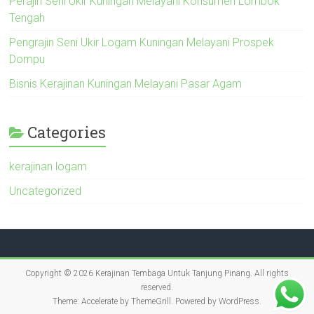
Perajin Seni Ukir Kuningan Melayani Konsumen Lombok
Tengah
Pengrajin Seni Ukir Logam Kuningan Melayani Prospek
Dompu
Bisnis Kerajinan Kuningan Melayani Pasar Agam
Categories
kerajinan logam
Uncategorized
Copyright © 2026
Kerajinan Tembaga Untuk Tanjung Pinang
. All rights
reserved.
Theme:
Accelerate
by ThemeGrill. Powered by
WordPress
.